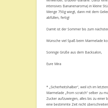
verwendet: Erdbeer-Banane. Dafür eine 
intensives Bananenaroma) in kleine Stü
Menge 750g wiegt, dann mit dem Gelier
abfüllen, fertig!
Damit ist der Sommer bis zum nächsten 
Wünsche viel Spaß beim Marmelade ko
Sonnige Grüße aus dem Backsalon,
Eure Mira
* „Sicherheitshalber“, weil ich im letz
Marmelade „from scratch“ selber zu ma
Zucker aufzuwiegen, alles bis zu eine
eine bestimmte Zeit nicht überschreite