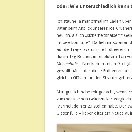
oder: Wie unterschiedlich kann 
Ich staune ja manchmal im Laden über d
Vater beim Anblick unseres Ice-Crushers
neulich, als ich „sicherheitshalber“* Ge
Erdbeerkonfitüre“. Da fiel mir spontan d
auf die Frage, warum die Erdbeeren im 2
die im 1kg Becher, in resolutem Ton ve
Marmelade
!“. Nun kann man an Gott gl
gewollt hätte, das diese Erdbeeren aus
gleich in Gläsern an den Strauch gehäng
Nun gut, ich habe mir gedacht, wenn i
zumindest einen Gelierzucker-Vergleich 
Marmelade hier zu stehen habe. Der zwe
Gläser fülle – lieber öfter ein Neues a