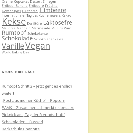
Creme
Cupcakes
Dessert
Einlegen
Erdbeer-Banane
Erdbeere
Früchte
Himbeere
Gewinnspiel
Glutenfrei
Internationaler Tag des Kuchenessens
Kakao
Kekse
Laktosefrei
Konfitüre
Mallorca
Mandeln
Marmelade
Muffins
Rum
Rumtopf
Schokokekse
Schokolade
Schokoladenkekse
Vegan
Vanille
World Baking Day
NEUESTE BEITRÄGE
Rumtopf Schritt 2 – Jetzt geht es endlich
weiter!
„Post aus meiner Küche“ – Popcorn
PAMK – Zusammen schmeckt es besser:
Picknick am „Tag der Freundschaft“
Schokoladen – Busserl
Backschule Charlotte