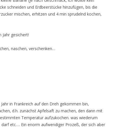
kleine Banane (je nach Geschmack, ich wollte kein
cke schneiden und Erdbeerstücke hinzufügen, bis die
zucker mischen, erhitzen und 4 min sprudelnd kochen,
Jahr gesichert!
chen, naschen, verschenken…
ten Jahr in Frankreich auf den Dreh gekommen bin,
chen, d.h. zunächst Apfelsaft zu machen, den dann mit
r bestimmten Temperatur aufzukochen. was wiederum
n darf etc…. Ein enorm aufwendiger Prozeß, der sich aber