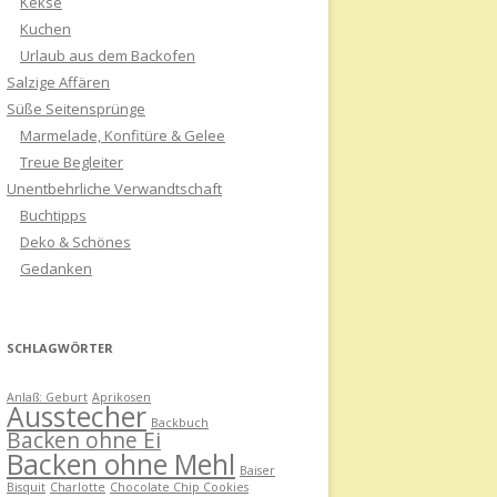
Kekse
Kuchen
Urlaub aus dem Backofen
Salzige Affären
Süße Seitensprünge
Marmelade, Konfitüre & Gelee
Treue Begleiter
Unentbehrliche Verwandtschaft
Buchtipps
Deko & Schönes
Gedanken
SCHLAGWÖRTER
Anlaß: Geburt
Aprikosen
Ausstecher
Backbuch
Backen ohne Ei
Backen ohne Mehl
Baiser
Bisquit
Charlotte
Chocolate Chip Cookies