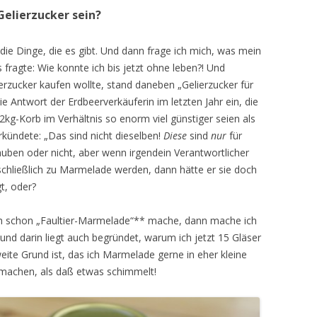
Gelierzucker sein?
ie Dinge, die es gibt. Und dann frage ich mich, was mein
 fragte: Wie konnte ich bis jetzt ohne leben?! Und
lierzucker kaufen wollte, stand daneben „Gelierzucker für
ie Antwort der Erdbeerverkäuferin im letzten Jahr ein, die
kg-Korb im Verhältnis so enorm viel günstiger seien als
rkündete: „Das sind nicht dieselben!
Diese
sind
nur
für
auben oder nicht, aber wenn irgendein Verantwortlicher
schließlich zu Marmelade werden, dann hätte er sie doch
t, oder?
ch schon „Faultier-Marmelade“** mache, dann mache ich
und darin liegt auch begründet, warum ich jetzt 15 Gläser
ite Grund ist, das ich Marmelade gerne in eher kleine
ufmachen, als daß etwas schimmelt!