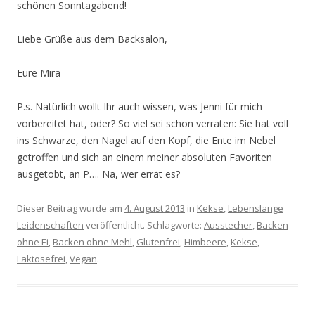
schönen Sonntagabend!
Liebe Grüße aus dem Backsalon,
Eure Mira
P.s. Natürlich wollt Ihr auch wissen, was Jenni für mich
vorbereitet hat, oder? So viel sei schon verraten: Sie hat voll
ins Schwarze, den Nagel auf den Kopf, die Ente im Nebel
getroffen und sich an einem meiner absoluten Favoriten
ausgetobt, an P…. Na, wer errät es?
Dieser Beitrag wurde am
4. August 2013
in
Kekse
,
Lebenslange
Leidenschaften
veröffentlicht. Schlagworte:
Ausstecher
,
Backen
ohne Ei
,
Backen ohne Mehl
,
Glutenfrei
,
Himbeere
,
Kekse
,
Laktosefrei
,
Vegan
.