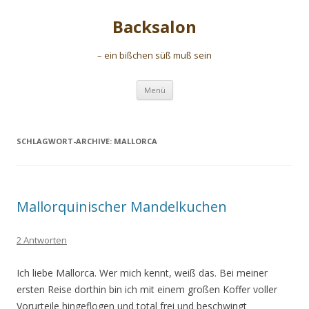
Backsalon
– ein bißchen süß muß sein
Zum
Menü
Inhalt
springen
SCHLAGWORT-ARCHIVE:
MALLORCA
Mallorquinischer Mandelkuchen
2 Antworten
Ich liebe Mallorca. Wer mich kennt, weiß das. Bei meiner
ersten Reise dorthin bin ich mit einem großen Koffer voller
Vorurteile hingeflogen und total frei und beschwingt