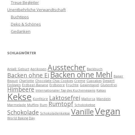
Treue Begleiter
Unentbehrliche Verwandtschaft
Buchtipps
Deko & Schönes
Gedanken
SCHLAGWÖRTER
Ausstecher
Anlaß: Geburt
Aprikosen
Backbuch
Backen ohne Mehl
Backen ohne Ei
Baiser
Bisquit
Charlotte
Chocolate Chip Cookies
Creme
Cupcakes
Dessert
Einlegen
Erdbeer-Banane
Erdbeere
Früchte
Gewinnspiel
Glutenfrei
Himbeere
Internationaler Tag des Kuchenessens
Kakao
Kekse
Laktosefrei
Konfitüre
Mallorca
Mandeln
Rumtopf
Marmelade
Muffins
Rum
Schokokekse
Vegan
Vanille
Schokolade
Schokoladenkekse
World Baking Day